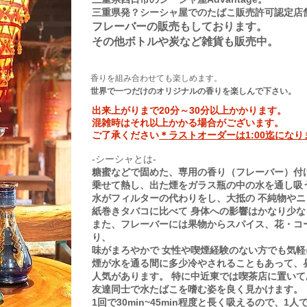
三重県発？シーシャ屋でのたばこ販売許可認定店
フレーバーの販売もしております。
その他ボトルや炭など雑貨も販売中。
香りを組み合わせても楽しめます。
世界で一つだけのオリジナルの香りを楽しんで下さい。​​​​​
出来上がりまで20分～30分以上かかります。
混雑時はそれ以上かかる場合がございます。
ご了承ください
＊ラストオーダーは1:00迄になり
-シーシャとは-
糖蜜などで固めた、専用の香り（フレーバー）付
乗せて熱し、出た煙をガラス瓶の中の水を通し吸
水がフィルターの代わりをし、大抵の 不純物やニ
紙巻きタバコに比べて 身体への影響はかなり少な
また、フレーバーには果物からスパイス、花・コ
り、
味がまろやかで 女性や喫煙経験のない方でも気軽
煙が水を通る間に多少冷やされることもあって、​
人気があります。 特に中近東では喫茶店に置い
友達同士で水たばこを嗜む姿を良く見かけます。
1回で30min~45min程度と長く吸えるので、