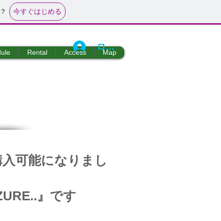
今すぐはじめる
？
ログイン
ule
Rental
Access
Map
n)
ど購入可能になりまし
URE..』です