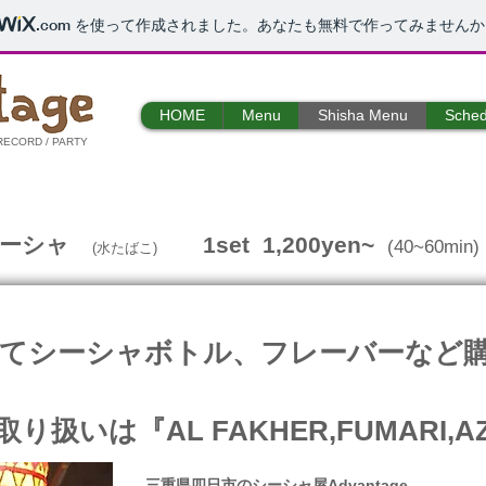
.com
を使って作成されました。あなたも無料で作ってみませんか
HOME
Menu
Shisha Menu
Sched
D•RECORD / PARTY
シーシャ
1set 1,200yen~
(40~60mi
(水たばこ)
 店頭にてシーシャボトル、フレーバーな
扱いは『AL FAKHER,FUMARI,AZ
三重県四日市のシーシャ屋Advantage。